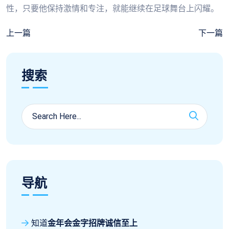
性，只要他保持激情和专注，就能继续在足球舞台上闪耀。
上一篇
下一篇
搜索
导航
知道
金年会金字招牌诚信至上