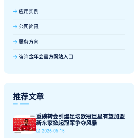
应用实例
公司简讯
服务方向
咨询
金年会官方网站入口
推荐文章
重磅转会引爆足坛欧冠巨星有望加盟
新东家掀起冠军争夺风暴
2026-06-15