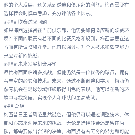
他的个人发展，还关系到球迷和俱乐部的利益。梅西需要在
选择转会时慎重考虑，充分评估各个因素。
#### 联赛适应问题
如果梅西选择留在当前俱乐部，他需要如何适应新的联赛环
境？不同的联赛有着不同的比赛风格和规则，梅西需要在这
方面有所调整和准备。他可以通过提升个人技术和适应能力
来应对新的挑战。
#### 未来发展机会展望
尽管梅西面临诸多挑战，但他仍然是一位优秀的球员，拥有
着丰富的经验和技术。未来，通过不断调整和学习，梅西仍
然有机会在足球领域继续取得出色的表现。他可以在新的环
境中寻找突破，实现个人和球队的更高成就。
### 总结
梅西昔日王者风范虽然褪色，但他仍可以通过调整技术、体
能和心态来迎接未来的挑战。无论是选择转会还是留在原
队，都需要做出合适的决策。梅西拥有着无穷的潜力和可能