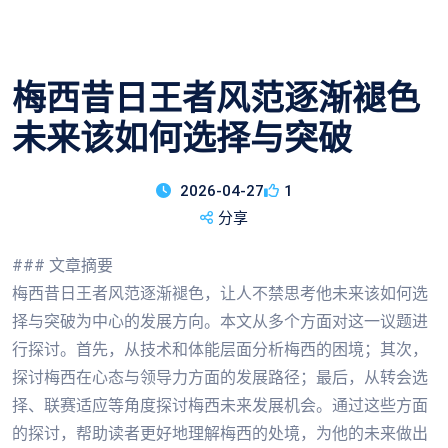
梅西昔日王者风范逐渐褪色
未来该如何选择与突破
2026-04-27
1
分享
### 文章摘要
梅西昔日王者风范逐渐褪色，让人不禁思考他未来该如何选
择与突破为中心的发展方向。本文从多个方面对这一议题进
行探讨。首先，从技术和体能层面分析梅西的困境；其次，
探讨梅西在心态与领导力方面的发展路径；最后，从转会选
择、联赛适应等角度探讨梅西未来发展机会。通过这些方面
的探讨，帮助读者更好地理解梅西的处境，为他的未来做出